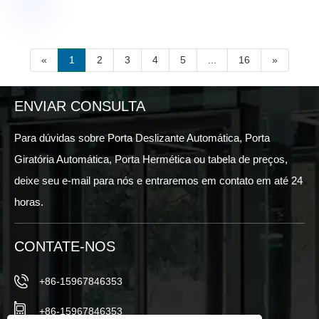
«
1
2
3
4
5
...
16
»
ENVIAR CONSULTA
Para dúvidas sobre Porta Deslizante Automática, Porta
Giratória Automática, Porta Hermética ou tabela de preços,
deixe seu e-mail para nós e entraremos em contato em até 24
horas.
CONTATE-NOS
+86-15967846353
+86-15967846353