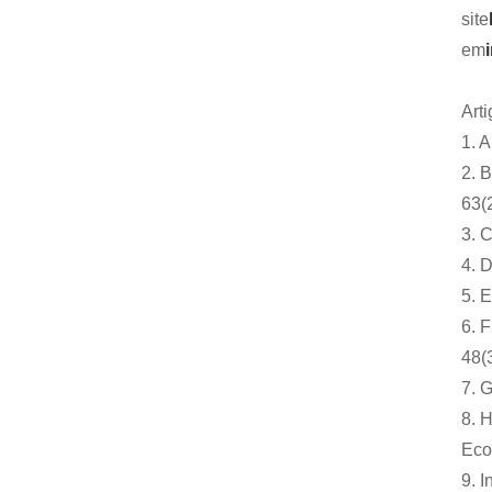
site
em
Arti
1. 
2. 
63(2
3. C
4. D
5. 
6. 
48(3
7. 
8. 
Eco
9. I