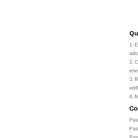
Qu
1. 
adic
2. 
ene
3. 
edif
4. 
Co
Pas
Pas
Pas