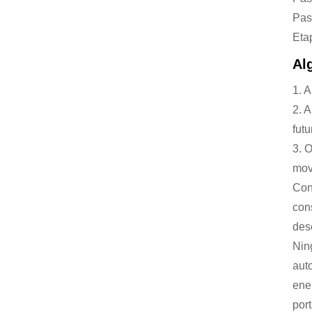
Pass
Eta
Al
1. 
2. 
futu
3. 
mov
Con
con
des
Nin
aut
ene
port