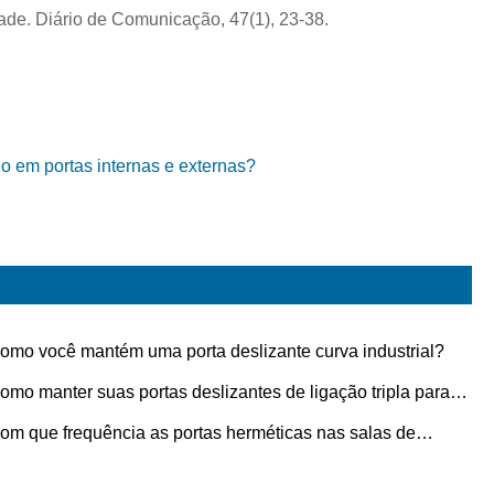
dade. Diário de Comunicação, 47(1), 23-38.
do em portas internas e externas?
omo você mantém uma porta deslizante curva industrial?
omo manter suas portas deslizantes de ligação tripla para
gevidade
om que frequência as portas herméticas nas salas de
urgia da UTI devem ser reparadas?