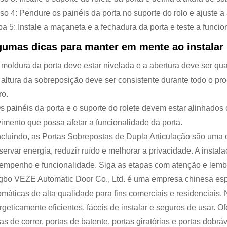
o 4: Pendure os painéis da porta no suporte do rolo e ajuste a a
pa 5: Instale a maçaneta e a fechadura da porta e teste a funcio
gumas dicas para manter em mente ao instalar 
A moldura da porta deve estar nivelada e a abertura deve ser q
A altura da sobreposição deve ser consistente durante todo o pr
ro.
Os painéis da porta e o suporte do rolete devem estar alinhados 
imento que possa afetar a funcionalidade da porta.
cluindo, as Portas Sobrepostas de Dupla Articulação são uma
servar energia, reduzir ruído e melhorar a privacidade. A instal
empenho e funcionalidade. Siga as etapas com atenção e lemb
gbo VEZE Automatic Door Co., Ltd. é uma empresa chinesa esp
omáticas de alta qualidade para fins comerciais e residenciai
rgeticamente eficientes, fáceis de instalar e seguros de usar.
as de correr, portas de batente, portas giratórias e portas dobráv