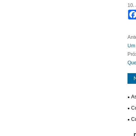
10.
Ante
Um 
Pró
Que
As
inst
Co
cert
Co
par