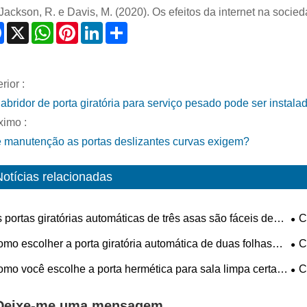
 Jackson, R. e Davis, M. (2020). Os efeitos da internet na socie
Facebook
X
WhatsApp
Pinterest
LinkedIn
Share
rior :
abridor de porta giratória para serviço pesado pode ser instala
ximo :
 manutenção as portas deslizantes curvas exigem?
Notícias relacionadas
 portas giratórias automáticas de três asas são fáceis de
C
alar?
mo escolher a porta giratória automática de duas folhas
C
a para o seu edifício?
lon
mo você escolhe a porta hermética para sala limpa certa
C
a suas instalações?
cir
Deixe-me uma mensagem