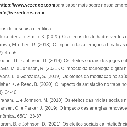
https://www.vezedoor.com
para saber mais sobre nossa empre
info@vezedoors.com
.
gos de pesquisa científica:
Alexander, J. e Smith, K. (2020). Os efeitos dos telhados verdes
Brown, M. e Lee, R. (2018). O impacto das alterações climátic
), 45-59.
ooper, H. e Johnson, D. (2019). Os efeitos sociais dos jogos onl
avis, M. e Johnson, R. (2021). O impacto da tecnologia digital n
Evans, L. e Gonzales, S. (2019). Os efeitos da meditação na saúd
Fisher, K. e Reed, B. (2020). O impacto da satisfação no traba
), 34-46.
Graham, L. e Johnson, M. (2018). Os efeitos das mídias sociais 
Hansen, C. e Parker, J. (2019). O impacto das energias renováv
nômica, 65(1), 23-37.
ngram, B. e Johnson, D. (2021). Os efeitos sociais da inteligência