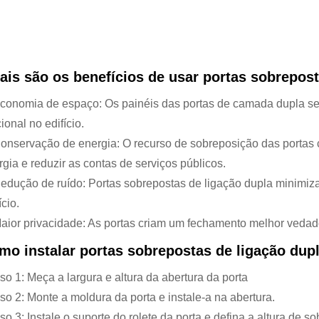
ais são os benefícios de usar portas sobrepost
Economia de espaço: Os painéis das portas de camada dupla s
ional no edifício.
Conservação de energia: O recurso de sobreposição das portas
rgia e reduzir as contas de serviços públicos.
Redução de ruído: Portas sobrepostas de ligação dupla minimiza
ício.
Maior privacidade: As portas criam um fechamento melhor vedad
mo instalar portas sobrepostas de ligação dup
so 1: Meça a largura e altura da abertura da porta
so 2: Monte a moldura da porta e instale-a na abertura.
so 3: Instale o suporte do rolete da porta e defina a altura de 